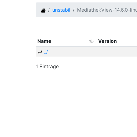
unstabil
MediathekView-14.6.0-li
Name
Version
../
1 Einträge