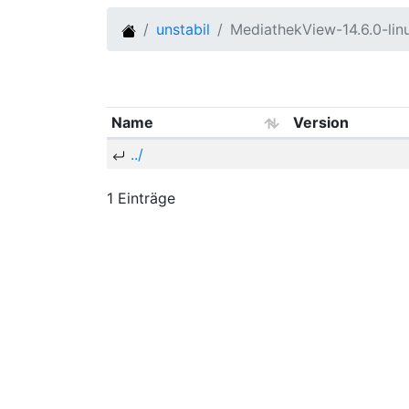
unstabil
MediathekView-14.6.0-li
Name
Version
../
1 Einträge