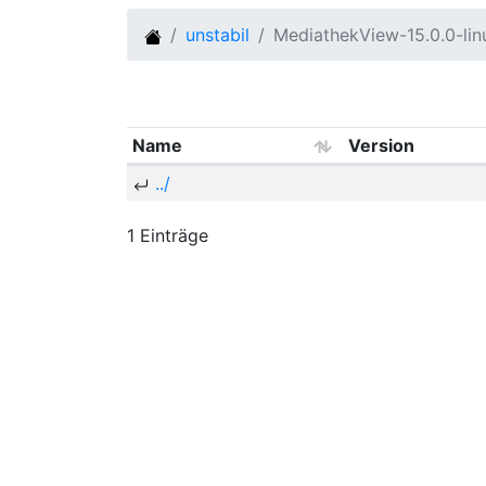
unstabil
MediathekView-15.0.0-li
Name
Version
../
1 Einträge