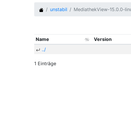
unstabil
MediathekView-15.0.0-li
Name
Version
../
1 Einträge