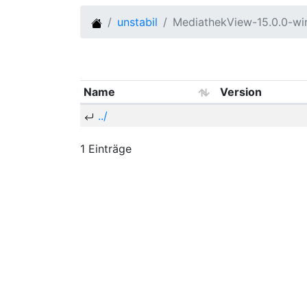
unstabil
MediathekView-15.0.0-w
Name
Version
../
1 Einträge