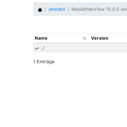
unstabil
MediathekView-15.0.0-w
Name
Version
../
1 Einträge